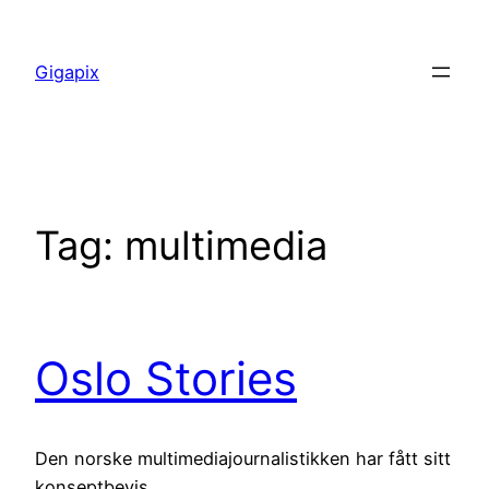
Skip
to
Gigapix
content
Tag:
multimedia
Oslo Stories
Den norske multimediajournalistikken har fått sitt
konseptbevis.