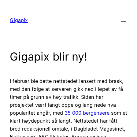
Skip
to
Gigapix
content
Gigapix blir ny!
I februar ble dette nettstedet lansert med brask,
med den følge at serveren gikk ned i løpet av få
timer på grunn av høy trafikk. Siden har
prosjektet vært langt oppe og lang nede hva
popularitet angår, med
35 000 bergensere
som et
klart høydepunkt så langt. Nettstedet har fått
bred redaksjonell omtale, i Dagbladet Magasinet,
Nettavisen, ABC Nyheter, Bergensavisen,