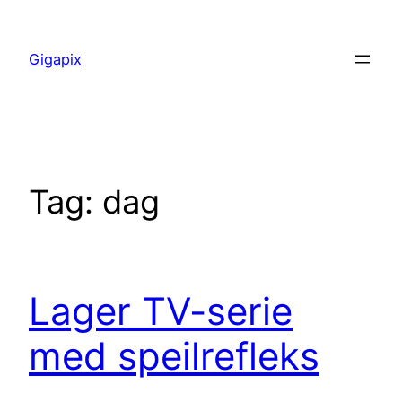
Skip
to
Gigapix
content
Tag:
dag
Lager TV-serie
med speilrefleks