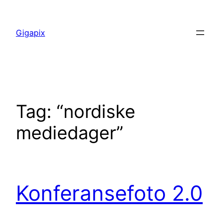
Skip
to
Gigapix
content
Tag:
“nordiske
mediedager”
Konferansefoto 2.0