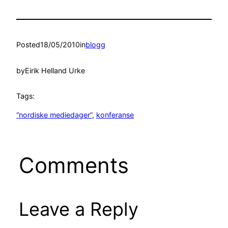
Posted
18/05/2010
in
blogg
by
Eirik Helland Urke
Tags:
“nordiske mediedager”
, 
konferanse
Comments
Leave a Reply