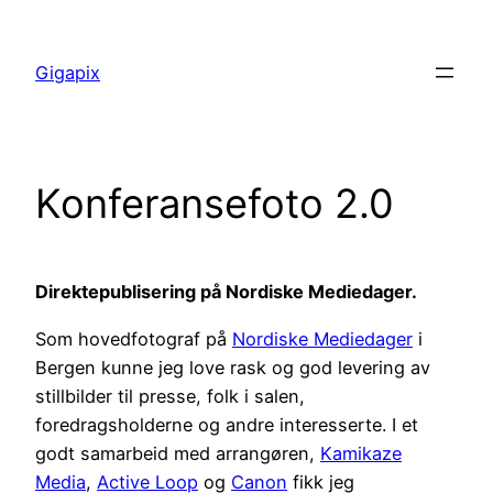
Skip
to
Gigapix
content
Konferansefoto 2.0
Direktepublisering på Nordiske Mediedager.
Som hovedfotograf på
Nordiske Mediedager
i
Bergen kunne jeg love rask og god levering av
stillbilder til presse, folk i salen,
foredragsholderne og andre interesserte. I et
godt samarbeid med arrangøren,
Kamikaze
Media
,
Active Loop
og
Canon
fikk jeg